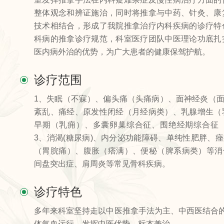
整体观念和辨证施治，同时将推拿与中药、针灸、康
技术相结合，形成了我院推拿治疗内科疾病的诊疗特
科病的推拿诊疗规范，科室医疗团队中医理论功底扎
医内病外治的优势，为广大患者的健康保驾护航。
诊疗范围
1、失眠（不寐）、偏头痛（头痛病）、面神经炎（面
紊乱、痛经、原发性闭经（月经病类）、乳腺增生（
早期（乳痈）、多囊卵巢综合征、围绝经期综合征
3、消渴(糖尿病)、内分泌功能障碍、单纯性肥胖、痤
（胃脘痛）、腹胀（痞满）、便秘（脾系病类）等消
间盘突出症、肩周炎等常见骨科疾病。
诊疗特色
多年来科室坚持走以中医推拿手法为主、中西医结合
体气血运行，发挥中医优势，标本兼治。