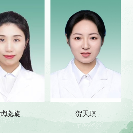
武晓璇
贺天琪