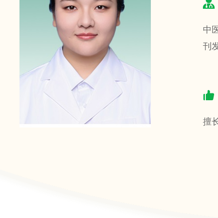
中
刊
擅