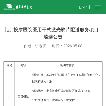
EN
中
/
北京按摩医院医用干式激光胶片配送服务项目--
遴选公告
作者：李老师
时间：2026.05.08
序号
内容
说明与要求
遴选时间：
202
6
年
5
月
13
日上
午
9点（如果时间有变化，
以另行通知
为准）
遴选地点：北京按摩医院
朝阳院区住院楼
705室
1
项目概述
获取文件方式：
官网自行下载文件