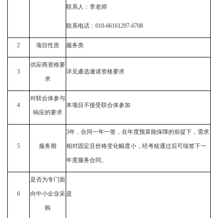
联系人：
李
老师
联系电话：
010-6616
1297-6708
2
项目性质
服务类
供应商资格要
3
详见遴选邀请资格要求
求
对联合体参与
4
本项目不接受联合体参加
响应的要求
3年，合同一年一签，在年度预算能保障的前提下，需求
5
服务期
相对固定且价格变化幅度小，经考核通过后可续签下一
年度服务合同。
是否为专门面
6
向
中小企业采
是
购