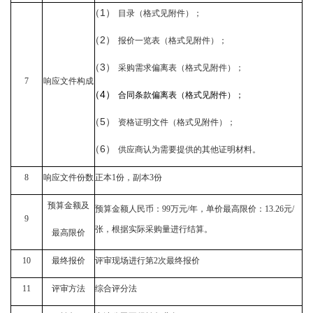
（1）
目录（格式见附件）；
（2）
报价一览表（格式见附件）；
（3）
采购需求
偏离表
（格式见附件）；
7
响应文件构
成
（4）
合同
条款偏离表（格式见附件）；
（5）
资格证明文件（格式见附件）；
（6）
供应商认为需要提供的其他证明材料
。
8
响应文件份数
正本
1
份，副本
3
份
预算
金额
及
预算金额人民币：
99万元/年，单价最高限价：13.26元/
9
张，根据实
际采购量进行结算
。
最高限价
10
最终报价
评审现场进行第
2次最终报价
11
评审方法
综合评分法